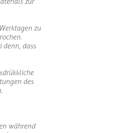
terials zur
i Werktagen zu
rochen.
i denn, dass
sdrükkliche
stungen des
.
eten während