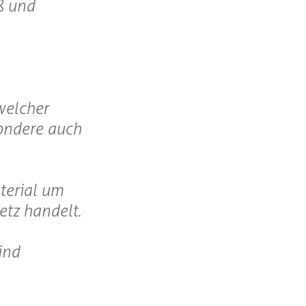
ß und
welcher
sondere auch
terial um
etz handelt.
ind