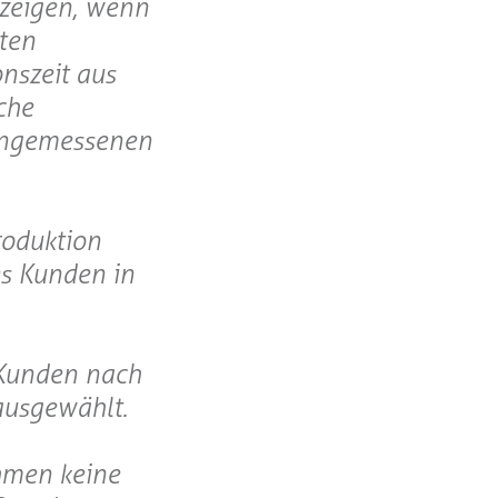
uzeigen, wenn
gten
nszeit aus
iche
 angemessenen
roduktion
s Kunden in
 Kunden nach
ausgewählt.
hmen keine