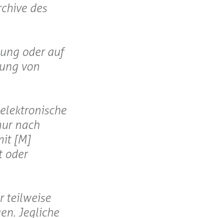
rchive des
gung oder auf
lung von
elektronische
nur nach
it [M]
t oder
 teilweise
en. Jegliche