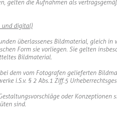
en, gelten die Aufnahmen als vertragsgemä
 und digital)
unden überlassenes Bildmaterial, gleich in 
ischen Form sie vorliegen. Sie gelten insbe
tteltes Bildmaterial.
h bei dem vom Fotografen gelieferten Bildma
erke i.S.v. § 2 Abs.1 Ziff.5 Urheberrechtsges
Gestaltungsvorschläge oder Konzeptionen s
üten sind.