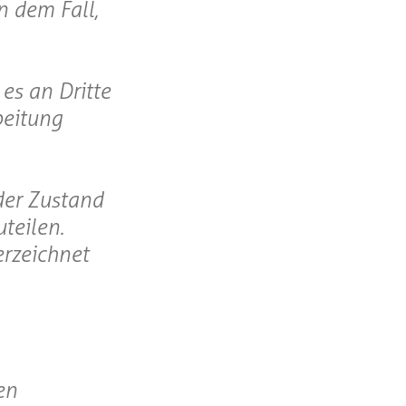
n dem Fall,
es an Dritte
beitung
der Zustand
teilen.
erzeichnet
en