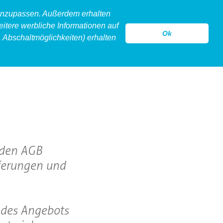
 anzupassen. Außerdem erhalten
eitere werbliche Informationen auf
Ok
 Abschaltmöglichkeiten) erhalten
model
legeware
hollow
kontakt
nden AGB
eferungen und
. des Angebots