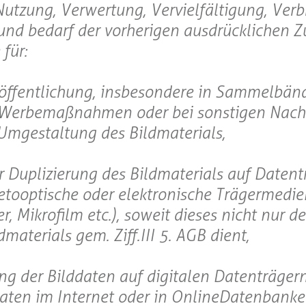
Nutzung, Verwertung, Vervielfältigung, Verb
g und bedarf der vorherigen ausdrücklichen
für:
röffentlichung, insbesondere in Sammelbän
i Werbemaßnahmen oder bei sonstigen Nach
Umgestaltung des Bildmaterials,
er Duplizierung des Bildmaterials auf Datent
netooptische oder elektronische Trägermedi
, Mikrofilm etc.), soweit dieses nicht nur d
aterials gem. Ziff.III 5. AGB dient,
ung der Bilddaten auf digitalen Datenträgern
ten im Internet oder in OnlineDatenbanke