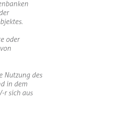
tenbanken
der
bjektes.
te oder
 von
ge Nutzung des
nd in dem
-r sich aus