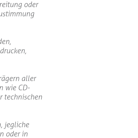
reitung oder
 Zustimmung
den,
drucken,
rägern aller
en wie CD-
er technischen
, jegliche
n oder in