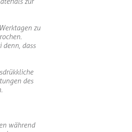
terials zur
i Werktagen zu
rochen.
i denn, dass
sdrükkliche
stungen des
.
eten während