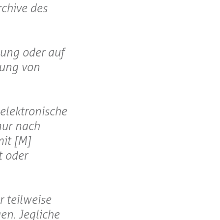
rchive des
gung oder auf
lung von
elektronische
nur nach
it [M]
t oder
 teilweise
en. Jegliche