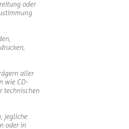
reitung oder
 Zustimmung
den,
drucken,
rägern aller
en wie CD-
er technischen
, jegliche
n oder in