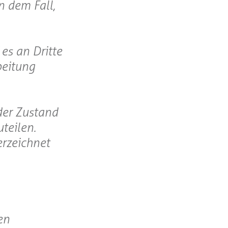
n dem Fall,
es an Dritte
beitung
der Zustand
teilen.
erzeichnet
en