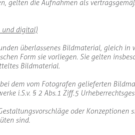
en, gelten die Aufnahmen als vertragsgemä
 und digital)
unden überlassenes Bildmaterial, gleich in 
ischen Form sie vorliegen. Sie gelten insbe
tteltes Bildmaterial.
h bei dem vom Fotografen gelieferten Bildma
erke i.S.v. § 2 Abs.1 Ziff.5 Urheberrechtsges
Gestaltungsvorschläge oder Konzeptionen s
üten sind.