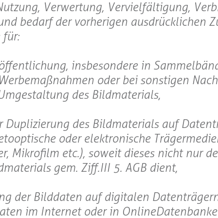
Nutzung, Verwertung, Vervielfältigung, Verb
g und bedarf der vorherigen ausdrücklichen
für:
röffentlichung, insbesondere in Sammelbän
i Werbemaßnahmen oder bei sonstigen Nach
Umgestaltung des Bildmaterials,
er Duplizierung des Bildmaterials auf Datent
netooptische oder elektronische Trägermedi
, Mikrofilm etc.), soweit dieses nicht nur d
aterials gem. Ziff.III 5. AGB dient,
ung der Bilddaten auf digitalen Datenträgern
ten im Internet oder in OnlineDatenbanke