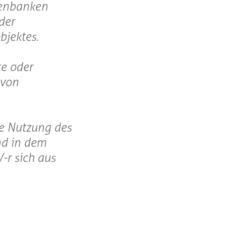
tenbanken
der
bjektes.
te oder
 von
ge Nutzung des
nd in dem
-r sich aus