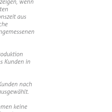
uzeigen, wenn
gten
nszeit aus
iche
 angemessenen
roduktion
s Kunden in
 Kunden nach
ausgewählt.
hmen keine