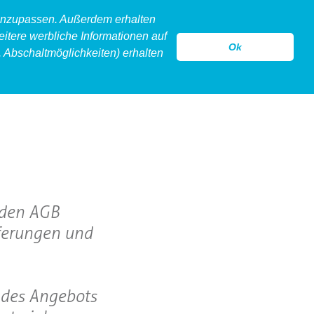
 anzupassen. Außerdem erhalten
eitere werbliche Informationen auf
Ok
 Abschaltmöglichkeiten) erhalten
model
legeware
hollow
kontakt
nden AGB
eferungen und
. des Angebots