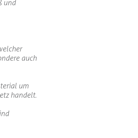
ß und
welcher
sondere auch
terial um
etz handelt.
ind