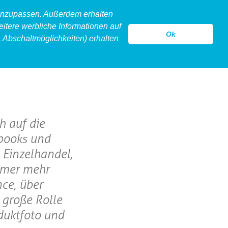
 anzupassen. Außerdem erhalten
eitere werbliche Informationen auf
Ok
 Abschaltmöglichkeiten) erhalten
model
legeware
hollow
kontakt
h auf die
kbooks und
 Einzelhandel,
immer mehr
ce, über
 große Rolle
oduktfoto und