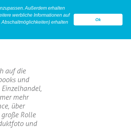
 anzupassen. Außerdem erhalten
eitere werbliche Informationen auf
Ok
 Abschaltmöglichkeiten) erhalten
model
legeware
hollow
kontakt
h auf die
kbooks und
 Einzelhandel,
immer mehr
ce, über
 große Rolle
oduktfoto und