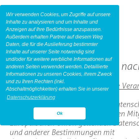
Wir verwenden Cookies, um Zugriffe auf unsere
Inhalte zu analysieren und um Inhalte und
Anzeigen auf Ihre Bedürfnisse anzupassen.
Außerdem erhalten Partner auf diesem Weg
Daten, die für die Auslieferung bestimmter
Inhalte auf unserer Seite notwendig sind
und/oder für weitere werbliche Informationen auf
Datenschutzhinweise nac
anderen Seiten verwendet werden. Detaillierte
Informationen zu unseren Cookies, ihrem Zweck
und zu Ihren Rechten (inkl.
1. Name und Anschrift des für die Vera
Abschaltmöglichkeiten) erhalten Sie in unserer
Verantwortlichen
Datenschutzerklärung
Verantwortlicher im Sinne der Datensc
Grundverordnung, sonstiger in den Mit
Ok
Europäischen Union geltenden Datensc
und anderer Bestimmungen mit