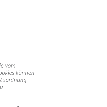
die vom
ookies können
e Zuordnung
zu