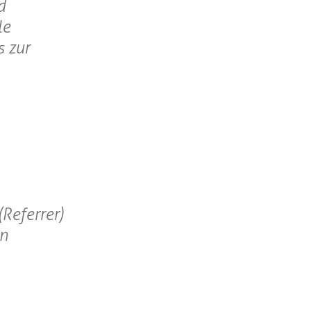
d
le
s zur
Referrer)
en