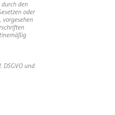
s durch den
Gesetzen oder
t, vorgesehen
schriften
utinemäßig
.d. DSGVO und