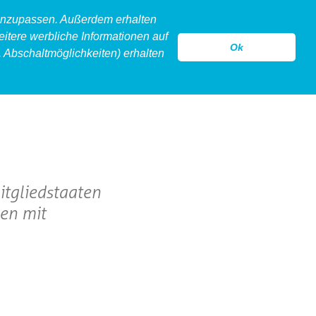
 anzupassen. Außerdem erhalten
eitere werbliche Informationen auf
Ok
 Abschaltmöglichkeiten) erhalten
model
legeware
hollow
kontakt
itgliedstaaten
en mit