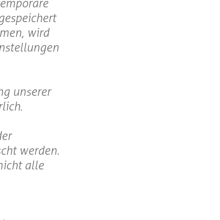
 temporäre
gespeichert
hmen, wird
instellungen
ng unserer
lich.
der
scht werden.
icht alle