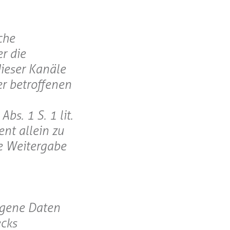
che
r die
dieser Kanäle
er betroffenen
s. 1 S. 1 lit.
ent allein zu
e Weitergabe
ogene Daten
ecks