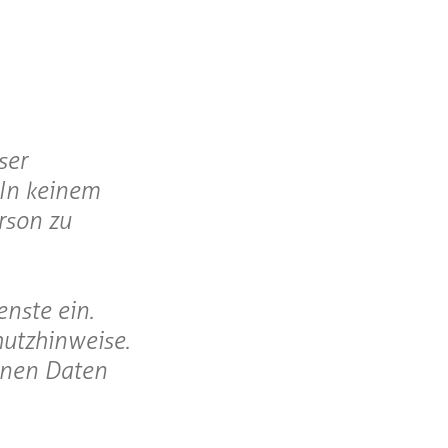
ser
 In keinem
rson zu
nste ein.
hutzhinweise.
enen Daten