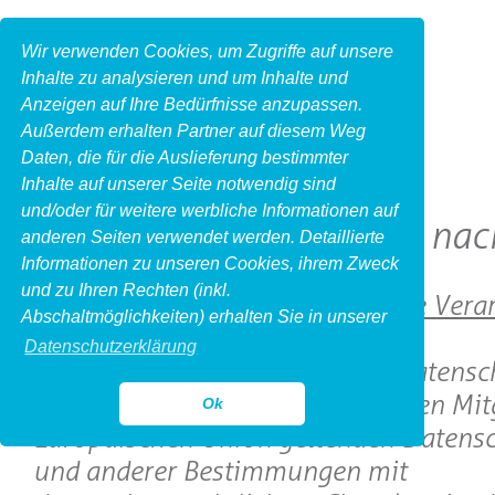
Wir verwenden Cookies, um Zugriffe auf unsere
Inhalte zu analysieren und um Inhalte und
Anzeigen auf Ihre Bedürfnisse anzupassen.
Außerdem erhalten Partner auf diesem Weg
Daten, die für die Auslieferung bestimmter
Inhalte auf unserer Seite notwendig sind
und/oder für weitere werbliche Informationen auf
Datenschutzhinweise nac
anderen Seiten verwendet werden. Detaillierte
Informationen zu unseren Cookies, ihrem Zweck
und zu Ihren Rechten (inkl.
1. Name und Anschrift des für die Vera
Abschaltmöglichkeiten) erhalten Sie in unserer
Verantwortlichen
Datenschutzerklärung
Verantwortlicher im Sinne der Datensc
Grundverordnung, sonstiger in den Mit
Ok
Europäischen Union geltenden Datensc
und anderer Bestimmungen mit