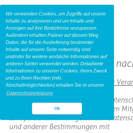
Wir verwenden Cookies, um Zugriffe auf unsere
Inhalte zu analysieren und um Inhalte und
Anzeigen auf Ihre Bedürfnisse anzupassen.
Außerdem erhalten Partner auf diesem Weg
Daten, die für die Auslieferung bestimmter
Inhalte auf unserer Seite notwendig sind
und/oder für weitere werbliche Informationen auf
Datenschutzhinweise nac
anderen Seiten verwendet werden. Detaillierte
Informationen zu unseren Cookies, ihrem Zweck
und zu Ihren Rechten (inkl.
1. Name und Anschrift des für die Vera
Abschaltmöglichkeiten) erhalten Sie in unserer
Verantwortlichen
Datenschutzerklärung
Verantwortlicher im Sinne der Datensc
Grundverordnung, sonstiger in den Mit
Ok
Europäischen Union geltenden Datensc
und anderer Bestimmungen mit