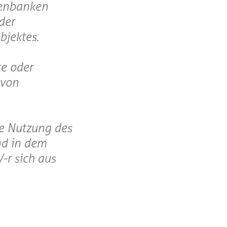
tenbanken
der
bjektes.
te oder
 von
ge Nutzung des
nd in dem
-r sich aus