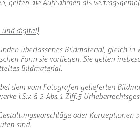
en, gelten die Aufnahmen als vertragsgemä
 und digital)
unden überlassenes Bildmaterial, gleich in 
ischen Form sie vorliegen. Sie gelten insbe
tteltes Bildmaterial.
h bei dem vom Fotografen gelieferten Bildma
erke i.S.v. § 2 Abs.1 Ziff.5 Urheberrechtsges
Gestaltungsvorschläge oder Konzeptionen s
üten sind.