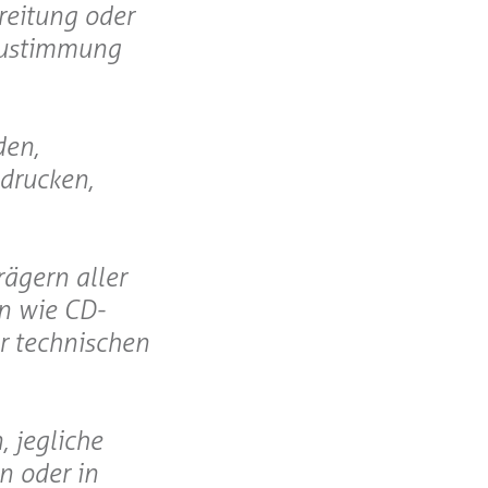
reitung oder
 Zustimmung
den,
drucken,
rägern aller
en wie CD-
er technischen
, jegliche
n oder in