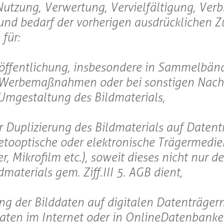
Nutzung, Verwertung, Vervielfältigung, Verb
g und bedarf der vorherigen ausdrücklichen
für:
röffentlichung, insbesondere in Sammelbän
i Werbemaßnahmen oder bei sonstigen Nach
Umgestaltung des Bildmaterials,
er Duplizierung des Bildmaterials auf Datent
netooptische oder elektronische Trägermedi
, Mikrofilm etc.), soweit dieses nicht nur d
aterials gem. Ziff.III 5. AGB dient,
ung der Bilddaten auf digitalen Datenträgern
ten im Internet oder in OnlineDatenbanke