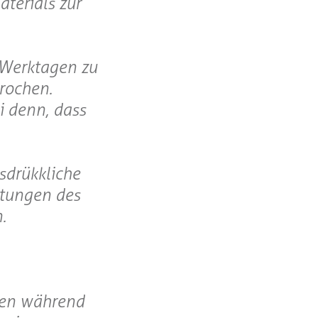
terials zur
i Werktagen zu
rochen.
i denn, dass
sdrükkliche
stungen des
.
eten während