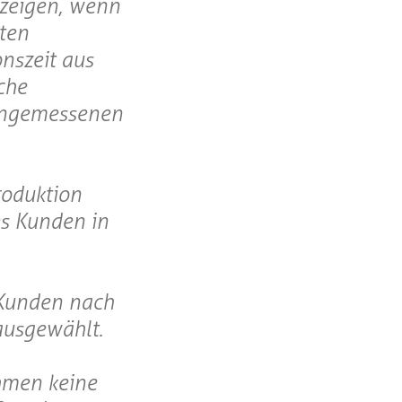
uzeigen, wenn
gten
nszeit aus
iche
 angemessenen
roduktion
s Kunden in
 Kunden nach
ausgewählt.
hmen keine