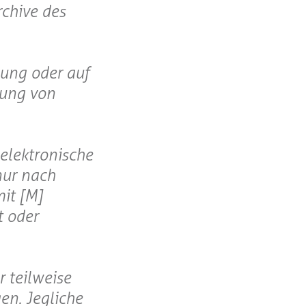
rchive des
gung oder auf
lung von
elektronische
nur nach
it [M]
t oder
 teilweise
en. Jegliche