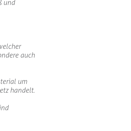
ß und
welcher
sondere auch
terial um
etz handelt.
ind