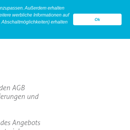
 anzupassen. Außerdem erhalten
eitere werbliche Informationen auf
Ok
 Abschaltmöglichkeiten) erhalten
model
legeware
hollow
kontakt
nden AGB
eferungen und
. des Angebots