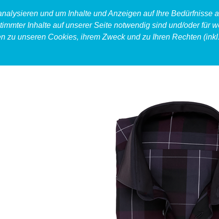
 analysieren und um Inhalte und Anzeigen auf Ihre Bedürfnisse
timmter Inhalte auf unserer Seite notwendig sind und/oder für w
en zu unseren Cookies, ihrem Zweck und zu Ihren Rechten (inkl.
produkt
food
accessoires