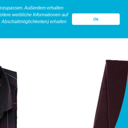
 anzupassen. Außerdem erhalten
eitere werbliche Informationen auf
Ok
 Abschaltmöglichkeiten) erhalten
model
legeware
hollow
kontakt