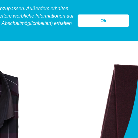
 anzupassen. Außerdem erhalten
eitere werbliche Informationen auf
Ok
 Abschaltmöglichkeiten) erhalten
model
legeware
hollow
kontakt