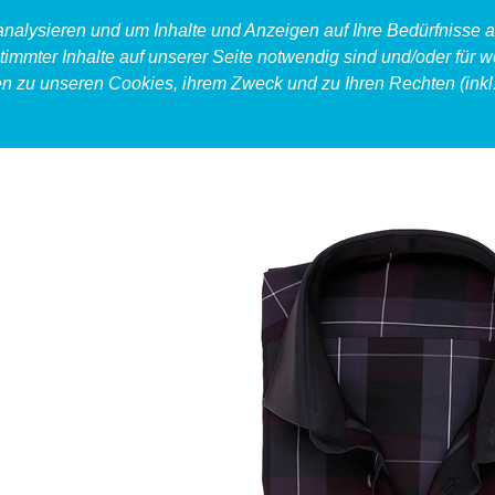
 analysieren und um Inhalte und Anzeigen auf Ihre Bedürfnisse
timmter Inhalte auf unserer Seite notwendig sind und/oder für w
en zu unseren Cookies, ihrem Zweck und zu Ihren Rechten (inkl.
produkt
food
accessoires