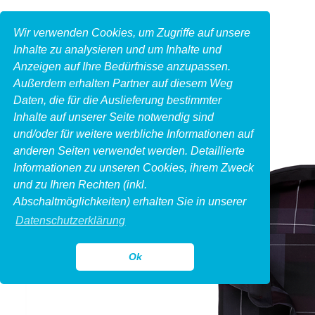
Wir verwenden Cookies, um Zugriffe auf unsere
Inhalte zu analysieren und um Inhalte und
Anzeigen auf Ihre Bedürfnisse anzupassen.
Außerdem erhalten Partner auf diesem Weg
Daten, die für die Auslieferung bestimmter
Inhalte auf unserer Seite notwendig sind
und/oder für weitere werbliche Informationen auf
anderen Seiten verwendet werden. Detaillierte
Informationen zu unseren Cookies, ihrem Zweck
und zu Ihren Rechten (inkl.
Abschaltmöglichkeiten) erhalten Sie in unserer
Datenschutzerklärung
Ok