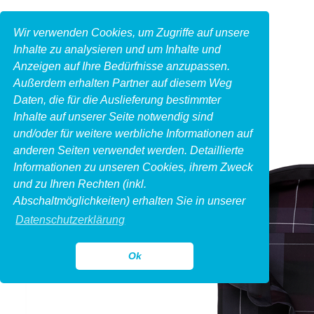
Wir verwenden Cookies, um Zugriffe auf unsere
Inhalte zu analysieren und um Inhalte und
Anzeigen auf Ihre Bedürfnisse anzupassen.
Außerdem erhalten Partner auf diesem Weg
Daten, die für die Auslieferung bestimmter
Inhalte auf unserer Seite notwendig sind
und/oder für weitere werbliche Informationen auf
anderen Seiten verwendet werden. Detaillierte
Informationen zu unseren Cookies, ihrem Zweck
und zu Ihren Rechten (inkl.
Abschaltmöglichkeiten) erhalten Sie in unserer
Datenschutzerklärung
Ok