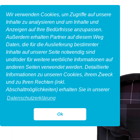
Wir verwenden Cookies, um Zugriffe auf unsere
Inhalte zu analysieren und um Inhalte und
Anzeigen auf Ihre Bedürfnisse anzupassen.
Außerdem erhalten Partner auf diesem Weg
Daten, die für die Auslieferung bestimmter
Inhalte auf unserer Seite notwendig sind
und/oder für weitere werbliche Informationen auf
anderen Seiten verwendet werden. Detaillierte
Informationen zu unseren Cookies, ihrem Zweck
und zu Ihren Rechten (inkl.
Abschaltmöglichkeiten) erhalten Sie in unserer
Datenschutzerklärung
Ok