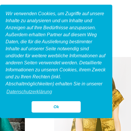
Wir verwenden Cookies, um Zugriffe auf unsere
Inhalte zu analysieren und um Inhalte und
Anzeigen auf Ihre Bedürfnisse anzupassen.
Außerdem erhalten Partner auf diesem Weg
Daten, die für die Auslieferung bestimmter
Inhalte auf unserer Seite notwendig sind
und/oder für weitere werbliche Informationen auf
anderen Seiten verwendet werden. Detaillierte
Informationen zu unseren Cookies, ihrem Zweck
und zu Ihren Rechten (inkl.
Abschaltmöglichkeiten) erhalten Sie in unserer
Datenschutzerklärung
Ok