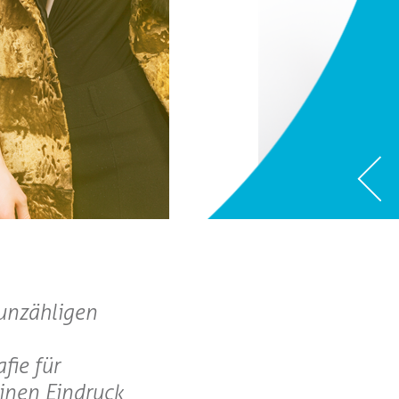
 unzähligen
fie für
einen Eindruck