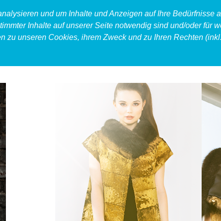
 analysieren und um Inhalte und Anzeigen auf Ihre Bedürfnisse
timmter Inhalte auf unserer Seite notwendig sind und/oder für w
en zu unseren Cookies, ihrem Zweck und zu Ihren Rechten (inkl.
produkt
food
accessoires