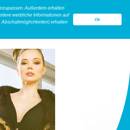
 anzupassen. Außerdem erhalten
eitere werbliche Informationen auf
Ok
 Abschaltmöglichkeiten) erhalten
model
legeware
hollow
kontakt