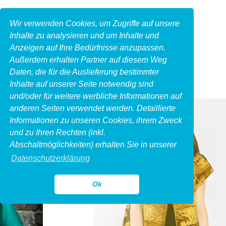
Wir verwenden Cookies, um Zugriffe auf unsere
Inhalte zu analysieren und um Inhalte und
Anzeigen auf Ihre Bedürfnisse anzupassen.
Außerdem erhalten Partner auf diesem Weg
Daten, die für die Auslieferung bestimmter
Inhalte auf unserer Seite notwendig sind
und/oder für weitere werbliche Informationen auf
anderen Seiten verwendet werden. Detaillierte
Informationen zu unseren Cookies, ihrem Zweck
und zu Ihren Rechten (inkl.
Abschaltmöglichkeiten) erhalten Sie in unserer
Datenschutzerklärung
Ok