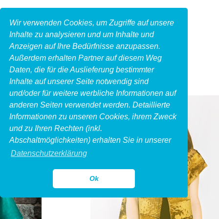
Wir verwenden Cookies, um Zugriffe auf unsere
Inhalte zu analysieren und um Inhalte und
Anzeigen auf Ihre Bedürfnisse anzupassen.
Außerdem erhalten Partner auf diesem Weg
Daten, die für die Auslieferung bestimmter
Inhalte auf unserer Seite notwendig sind
und/oder für weitere werbliche Informationen auf
anderen Seiten verwendet werden. Detaillierte
Informationen zu unseren Cookies, ihrem Zweck
und zu Ihren Rechten (inkl.
Abschaltmöglichkeiten) erhalten Sie in unserer
Datenschutzerklärung
Ok