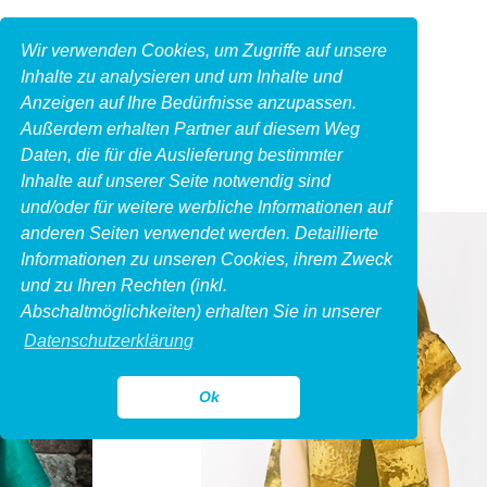
Wir verwenden Cookies, um Zugriffe auf unsere
Inhalte zu analysieren und um Inhalte und
Anzeigen auf Ihre Bedürfnisse anzupassen.
Außerdem erhalten Partner auf diesem Weg
Daten, die für die Auslieferung bestimmter
Inhalte auf unserer Seite notwendig sind
und/oder für weitere werbliche Informationen auf
anderen Seiten verwendet werden. Detaillierte
Informationen zu unseren Cookies, ihrem Zweck
und zu Ihren Rechten (inkl.
Abschaltmöglichkeiten) erhalten Sie in unserer
Datenschutzerklärung
Ok