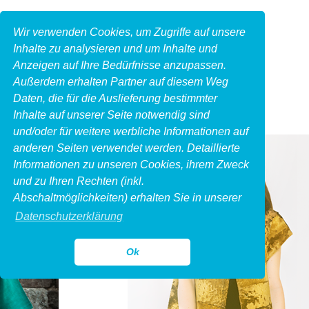
Wir verwenden Cookies, um Zugriffe auf unsere
Inhalte zu analysieren und um Inhalte und
Anzeigen auf Ihre Bedürfnisse anzupassen.
Außerdem erhalten Partner auf diesem Weg
Daten, die für die Auslieferung bestimmter
Inhalte auf unserer Seite notwendig sind
und/oder für weitere werbliche Informationen auf
anderen Seiten verwendet werden. Detaillierte
Informationen zu unseren Cookies, ihrem Zweck
und zu Ihren Rechten (inkl.
Abschaltmöglichkeiten) erhalten Sie in unserer
Datenschutzerklärung
Ok