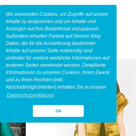
Wir verwenden Cookies, um Zugriffe auf unsere
Inhalte zu analysieren und um Inhalte und
Anzeigen auf Ihre Bedürfnisse anzupassen.
Außerdem erhalten Partner auf diesem Weg
Daten, die für die Auslieferung bestimmter
Inhalte auf unserer Seite notwendig sind
und/oder für weitere werbliche Informationen auf
anderen Seiten verwendet werden. Detaillierte
Informationen zu unseren Cookies, ihrem Zweck
und zu Ihren Rechten (inkl.
Abschaltmöglichkeiten) erhalten Sie in unserer
Datenschutzerklärung
Ok