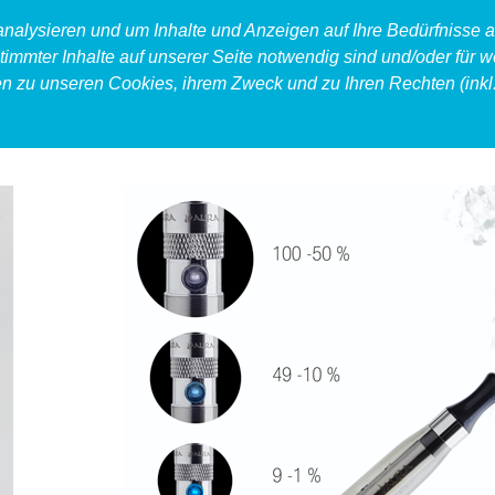
 analysieren und um Inhalte und Anzeigen auf Ihre Bedürfnisse
timmter Inhalte auf unserer Seite notwendig sind und/oder für w
en zu unseren Cookies, ihrem Zweck und zu Ihren Rechten (inkl.
produkt
food
accessoires