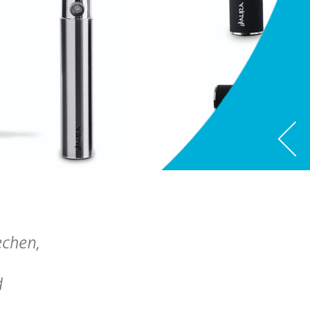
echen,
d