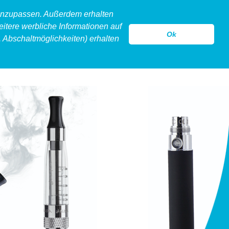
 anzupassen. Außerdem erhalten
eitere werbliche Informationen auf
Ok
 Abschaltmöglichkeiten) erhalten
model
legeware
hollow
kontakt