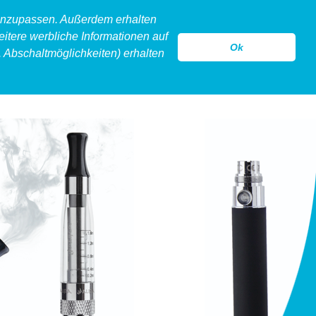
 anzupassen. Außerdem erhalten
eitere werbliche Informationen auf
Ok
 Abschaltmöglichkeiten) erhalten
model
legeware
hollow
kontakt