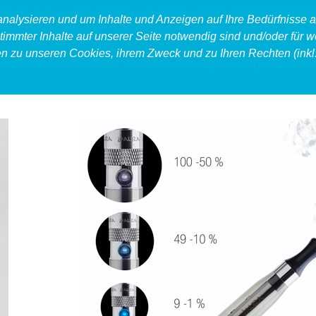
 analysieren und um Inhalte und Anzeigen auf Ihre Bedürfnisse
timmter Inhalte auf unserer Seite notwendig sind und/oder für w
en zu unseren Cookies, ihrem Zweck und zu Ihren Rechten (inkl.
produkt
food
accessoires