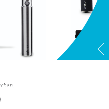
echen,
d