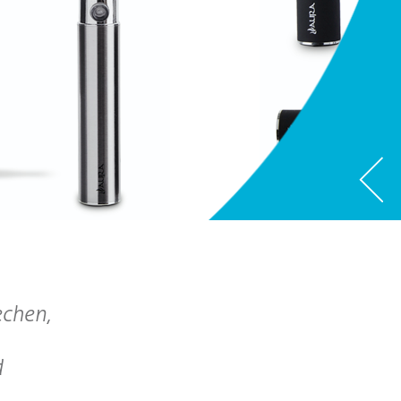
echen,
d