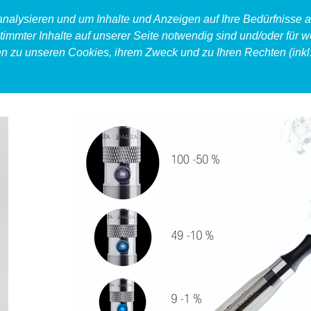
 analysieren und um Inhalte und Anzeigen auf Ihre Bedürfnisse
timmter Inhalte auf unserer Seite notwendig sind und/oder für w
en zu unseren Cookies, ihrem Zweck und zu Ihren Rechten (inkl.
produkt
food
accessoires