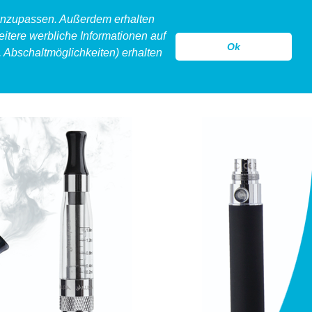
 anzupassen. Außerdem erhalten
eitere werbliche Informationen auf
Ok
 Abschaltmöglichkeiten) erhalten
model
legeware
hollow
kontakt