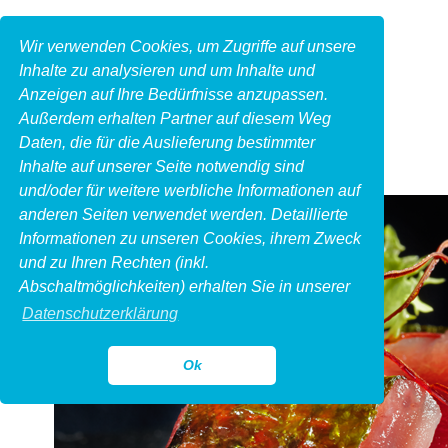
Wir verwenden Cookies, um Zugriffe auf unsere
Inhalte zu analysieren und um Inhalte und
Anzeigen auf Ihre Bedürfnisse anzupassen.
Außerdem erhalten Partner auf diesem Weg
Daten, die für die Auslieferung bestimmter
Inhalte auf unserer Seite notwendig sind
und/oder für weitere werbliche Informationen auf
anderen Seiten verwendet werden. Detaillierte
Informationen zu unseren Cookies, ihrem Zweck
und zu Ihren Rechten (inkl.
Abschaltmöglichkeiten) erhalten Sie in unserer
Datenschutzerklärung
Ok