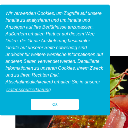
Wir verwenden Cookies, um Zugriffe auf unsere
Inhalte zu analysieren und um Inhalte und
Anzeigen auf Ihre Bedürfnisse anzupassen.
Außerdem erhalten Partner auf diesem Weg
Daten, die für die Auslieferung bestimmter
Inhalte auf unserer Seite notwendig sind
und/oder für weitere werbliche Informationen auf
anderen Seiten verwendet werden. Detaillierte
Informationen zu unseren Cookies, ihrem Zweck
und zu Ihren Rechten (inkl.
Abschaltmöglichkeiten) erhalten Sie in unserer
Datenschutzerklärung
Ok