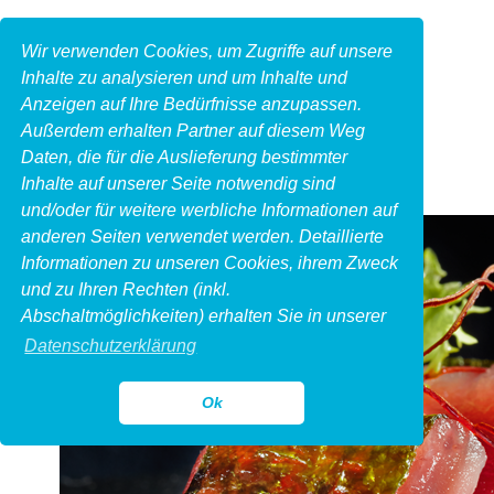
Wir verwenden Cookies, um Zugriffe auf unsere
Inhalte zu analysieren und um Inhalte und
Anzeigen auf Ihre Bedürfnisse anzupassen.
Außerdem erhalten Partner auf diesem Weg
Daten, die für die Auslieferung bestimmter
Inhalte auf unserer Seite notwendig sind
und/oder für weitere werbliche Informationen auf
anderen Seiten verwendet werden. Detaillierte
Informationen zu unseren Cookies, ihrem Zweck
und zu Ihren Rechten (inkl.
Abschaltmöglichkeiten) erhalten Sie in unserer
Datenschutzerklärung
Ok