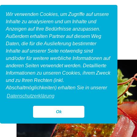
Wir verwenden Cookies, um Zugriffe auf unsere
Inhalte zu analysieren und um Inhalte und
Anzeigen auf Ihre Bedürfnisse anzupassen.
Außerdem erhalten Partner auf diesem Weg
Daten, die für die Auslieferung bestimmter
Inhalte auf unserer Seite notwendig sind
und/oder für weitere werbliche Informationen auf
anderen Seiten verwendet werden. Detaillierte
Informationen zu unseren Cookies, ihrem Zweck
und zu Ihren Rechten (inkl.
Abschaltmöglichkeiten) erhalten Sie in unserer
Datenschutzerklärung
Ok