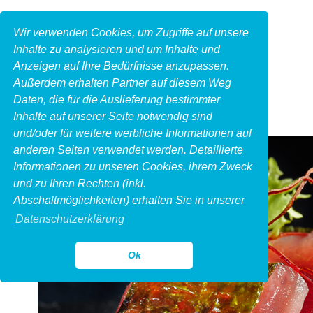
Wir verwenden Cookies, um Zugriffe auf unsere
Inhalte zu analysieren und um Inhalte und
Anzeigen auf Ihre Bedürfnisse anzupassen.
Außerdem erhalten Partner auf diesem Weg
Daten, die für die Auslieferung bestimmter
Inhalte auf unserer Seite notwendig sind
und/oder für weitere werbliche Informationen auf
anderen Seiten verwendet werden. Detaillierte
Informationen zu unseren Cookies, ihrem Zweck
und zu Ihren Rechten (inkl.
Abschaltmöglichkeiten) erhalten Sie in unserer
Datenschutzerklärung
Ok